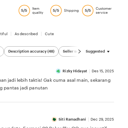
Item
Customer
5/5
5/5
5/5
Shipping
quality
service
tiful
As described
Cute
Suggested
Description accuracy (48)
Seller service (19)
Sizing & Fit (1
Rizky Hidayat
Des 15, 2025
 jadi lebih taktis! Gak cuma asal main, sekarang
g pantas jadi panutan
Siti Ramadhani
Dec 29, 2025