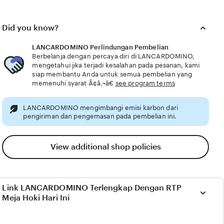
Did you know?
LANCARDOMINO Perlindungan Pembelian
Berbelanja dengan percaya diri di LANCARDOMINO,
mengetahui jika terjadi kesalahan pada pesanan, kami
siap membantu Anda untuk semua pembelian yang
memenuhi syarat Ã¢â‚¬â€
see program terms
LANCARDOMINO mengimbangi emisi karbon dari
pengiriman dan pengemasan pada pembelian ini.
View additional shop policies
Link LANCARDOMINO Terlengkap Dengan RTP
Meja Hoki Hari Ini