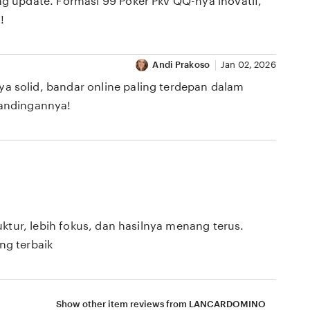
 update. Formasi 99 Poker Pkv QQ-nya inovatif,
!
Andi Prakoso
Jan 02, 2026
solid, bandar online paling terdepan dalam
 tandingannya!
ktur, lebih fokus, dan hasilnya menang terus.
g terbaik
Show other item reviews from LANCARDOMINO