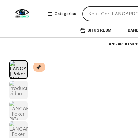
Skip
LANCARDOMINO
Search
to
Categories
for
ontent
items
or
SITUS RESMI
BAN
shops
LANCARDOMIN