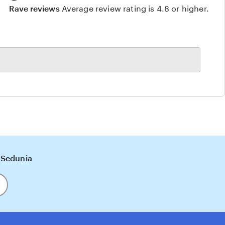
Rave reviews
Average review rating is 4.8 or higher.
 Sedunia