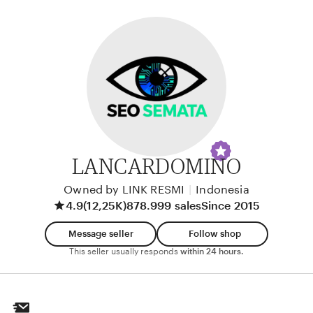
LANCARDOMINO
Owned by LINK RESMI
|
Indonesia
4.9
(12,25K)
878.999 sales
Since 2015
Message seller
Follow shop
This seller usually responds
within 24 hours.