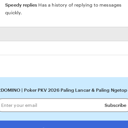
Speedy replies
Has a history of replying to messages
quickly.
OMINO | Poker PKV 2026 Paling Lancar & Paling Ngetop
Subscribe
ter
our
ail