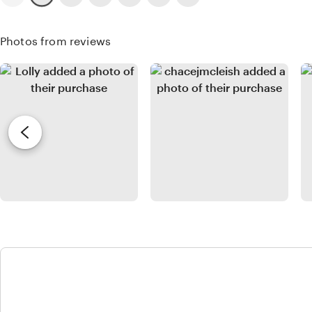
i
i
S
t
e
d
i
i
Photos from reviews
w
a
t
n
b
y
i
g
y
a
R
r
A
t
a
e
n
m
v
d
a
i
i
d
e
P
h
w
r
a
b
a
n
y
k
i
D
o
e
s
w
o
i