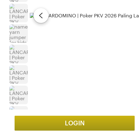
LOGIN